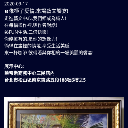
2020-09-17
像極了愛情.來場藝文饗宴!
走進藝文中心.我們都成為詩人!
在每幅畫作裡.與作者對話!
藝FUN生活.三倍快樂!
你能擁有的.是你的想像力!
徜徉在畫裡的情境.享受生活美感!
來一杯咖啡.彼得潘與你相約一場美麗的饗宴!
展示中心:
藍帝斯商務中心三民館內
台北市松山區南京東路五段188號6樓之5