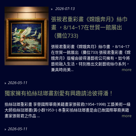
2026-07-13
張筱君重彩畫《嫦娥奔月》絲巾
畫 ，8/14~17在世貿一館展出
（攤位733)
張筱君重彩畫《嫦娥奔月》絲巾畫 ，8/14~17
在世貿一館展出（攤位733) 張筱君重彩畫《嫦
娥奔月》版權由彼得潘藝術公司擁有。如今將
藝術融入生活，特別推出文創藝術絲巾系列，
兼具時尚美...
more
2026-05-11
獨家擁有掐絲琺瑯畫割愛有興趣請洽彼得潘！
掐絲琺瑯重彩畫 享譽國際華裔美籍畫家張筱君(1954~1998) 工藝美術一級
大師掐絲琺瑯畫(黃小群1953~) 本重彩掐絲琺瑯畫是由已故國際華裔美籍
畫家張筱君之作品 ...
more
2026-05-11