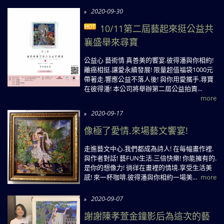
2020-09-30
10/11第二屆藝起來挺公益共
襄盛舉來尋寶
公益心 藝術情 真善美的饗宴.彼得潘與你相約!
離癌相挺.讓愛永續發展! 限量超值福袋1000元
帶著走.響應公益不落人後! 與你用愛攜手.尋寶
在彼得潘! 本公司將舉辦第二屆公益拍賣...
more
2020-09-17
像極了愛情.來場藝文饗宴!
走進藝文中心.我們都成為詩人! 在每幅畫作裡.
與作者對話! 藝FUN生活.三倍快樂! 你能擁有的.
是你的想像力! 徜徉在畫裡的情境.享受生活美
感! 來一杯咖啡.彼得潘與你相約一場美...
more
2020-09-07
謝謝陳孝萱金鐘影后為這次的藝