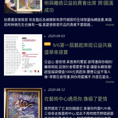
術與離癌公益拍賣會出席 賀!圓滿
成功
拍賣畫家張筱君 埃及豔后及維娜斯有原作親簽的全球限量絲綢版畫.美國
前柯林頓先生也擁有一幅.喜愛張筱君作品的貴賓不要錯過...
more
2020-09-03
9/6第一屆藝起來挺公益共襄
盛舉來尋寶
公益心 藝術情 真善美的饗宴.彼得潘與你相約!
離癌相挺.這個社會需要更多愛.讓愛永續發展!
超值福袋價值1000元買起來.響應公益不落人
後! 尋寶在彼得潘.與你用愛攜手.共度在愛永...
more
2020-08-12
在藝術中心遇見你.像極了愛情
既然遇見了它,就別錯過它.拿著你的藝FUN劵,
三倍劵走進藝術中心,從此不再時間荒野錯過藝