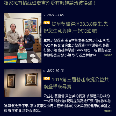
獨家擁有掐絲琺瑯畫割愛有興趣請洽彼得潘！
2021-03-05
提早幫彼得潘38.3.8慶生.先
祝您生意興隆.一起加油囉!
主角是彼得潘:潘昭材董事長 配角是拳王:郭枝
來理事長 配合演出是彼得潘KIKI:謝裴祺 藝術
行銷小姐 鷹雄拳擊館:Leah 助理一名 攝影者是
拳館秘書長:張小姐 執行者是拳館:M...
more
2020-10-13
1016第三屆藝起來挺公益共
襄盛舉來尋寶
公益心 藝術情 真善美的饗宴.彼得潘與你相約
士林官邸(欣瀚) 現場提供高級紅酒招待.飲料咖
啡.報號免費停車. 讓來賓享受小周末輕鬆愉快的交友與藝術健康的學習之
旅 罹癌相挺.讓愛永續發...
more