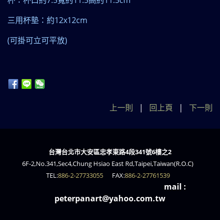
7.5
11.5
11.5cm
杯：杯口約
寬約
高約
12x12cm
三用杯墊：約
(
)
可掛可立可平放
上一則
|
回上頁
|
下一則
台灣台北市大安區忠孝東路4段341號6樓之2
6F-2,No.341,Sec4,Chung Hsiao East Rd,Taipei,Taiwan(R.O.C)
TEL:
886-2-27733055
FAX:
886-2-27761539
mail :
peterpanart@yahoo.com.tw