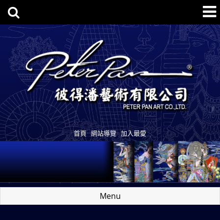
首頁
網站導覽
加入最愛
Menu