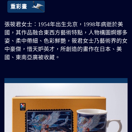
重彩畫
張筱君女士：
1954
年出生北京，
1998
年病逝於美
國，其作品融合東西方藝術特點，人物構圖婀娜多
姿、柔中帶細、色彩鮮艷，筱君女士乃藝術界的女
中豪傑，惜天妒英才，所創造的畫作在日本、美
國、東南亞廣被收藏。