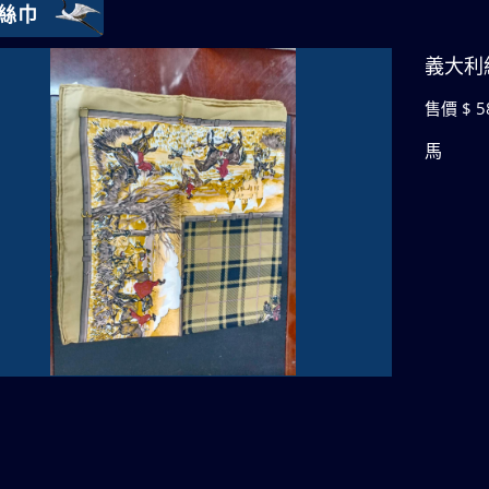
絲巾
義大利
售價 $ 5
馬