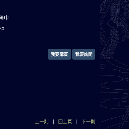
絲巾
80
我要購買
我要詢問
上一則
|
回上頁
|
下一則