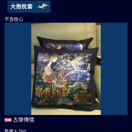
大抱枕套
不含枕心
古樂傳情
售價 $ 780