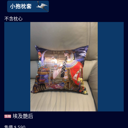
小抱枕套
不含枕心
埃及艷后
售價 $ 590