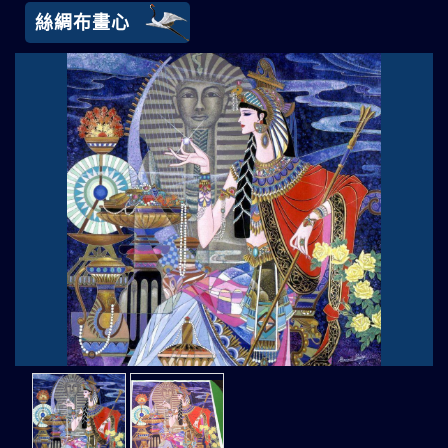
絲綢布畫心