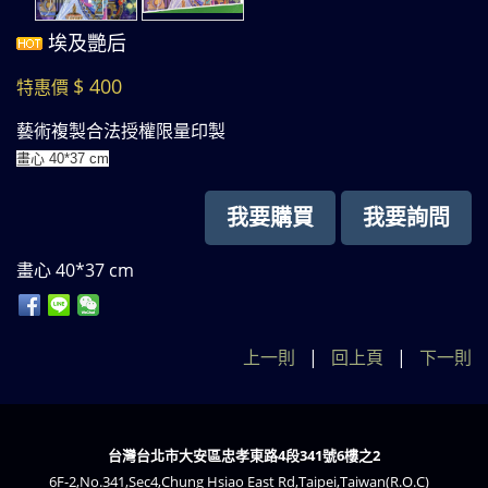
埃及艷后
$ 400
特惠價
藝術複製合法授權限量印製
畫心 40*37 cm
我要購買
我要詢問
畫心 40*37 cm
上一則
|
回上頁
|
下一則
台灣台北市大安區忠孝東路4段341號6樓之2
6F-2,No.341,Sec4,Chung Hsiao East Rd,Taipei,Taiwan(R.O.C)