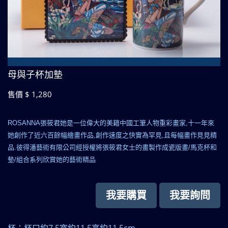
母與子杯加墊
售價 $ 1,280
ROSANNA張筱君她是一位偉大的美籍中國工筆人物重彩畫家,十一年來
她創作了近六百餘幅繪畫作品,創作速度之快實為罕見,且每幅畫作見見精
品.彼得潘藝術有限公司經授權將張筱君女士的畫製作成瓷版畫/馬克杯和
墊/組合系列欣賞她的藝術精品
我要購買
我要詢問