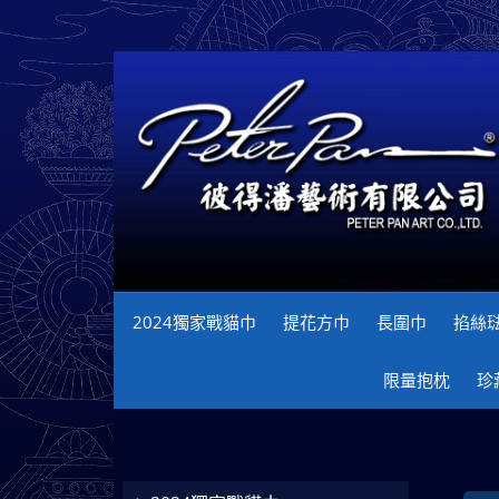
2024獨家戰貓巾
提花方巾
長圍巾
掐絲
限量抱枕
珍