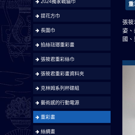
2024獨家戰貓巾
重
提花方巾
張筱
長圍巾
姿、
國、
掐絲琺瑯重彩畫
張筱君重彩絲巾
張筱君重彩畫資料夾
克林姆系列杯碟組
藝術感的行動電源
重彩畫
絲綢畫