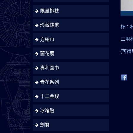
限量抱枕
珍藏錢幣
杯：
方絲巾
三用
(
可掛
蘭花展
專利圍巾
青花系列
十二金釵
冰箱貼
劍獅