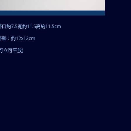
7.5
11.5
11.5cm
杯口約
寬約
高約
12x12cm
杯墊：約
)
可立可平放