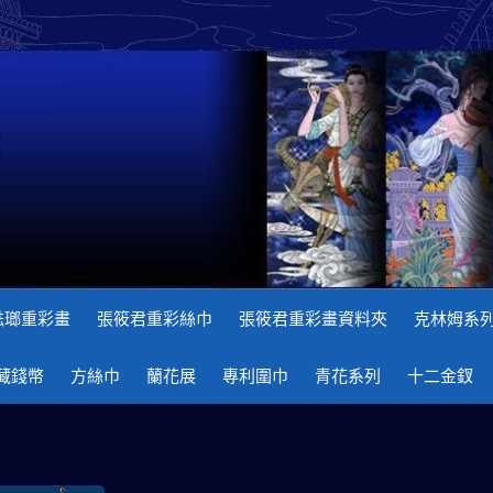
琺瑯重彩畫
張筱君重彩絲巾
張筱君重彩畫資料夾
克林姆系
藏錢幣
方絲巾
蘭花展
專利圍巾
青花系列
十二金釵