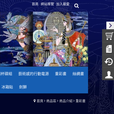
首頁
網站導覽
加入最愛
列杯碟組
藝術感的行動電源
重彩畫
絲綢畫
冰箱貼
劍獅
首頁
商品區
商品介紹
重彩畫