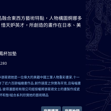
品融合東西方藝術特點，人物構圖婀娜多
，惜天妒英才，所創造的畫作在日本、美
鳳杯加墊
,280
NA張筱君她是一位偉大的美籍中國工筆人物重彩畫家,十一
作了近六百餘幅繪畫作品,創作速度之快實為罕見,且每幅畫
品.彼得潘藝術有限公司經授權將張筱君女士的畫製作成瓷
克杯和墊/組合系列欣賞她的藝術精品