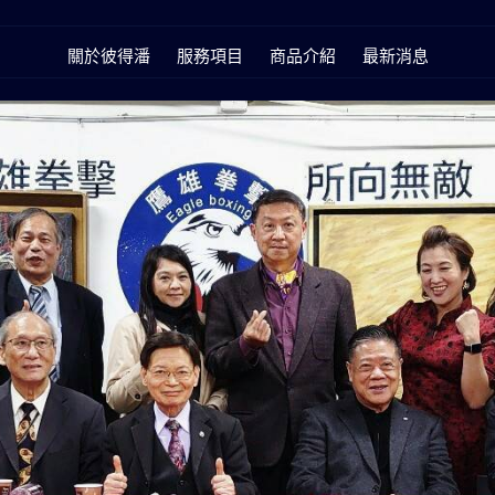
關於彼得潘
服務項目
商品介紹
最新消息
台灣台北市大安區忠孝東路4段341號6樓之2
6F-2,No.341,Sec4,Chung Hsiao East Rd,Taipei,Taiwan(R.O.C)
TEL:
886-2-27733055
FAX:
886-2-27761539
yahoo.com.tw