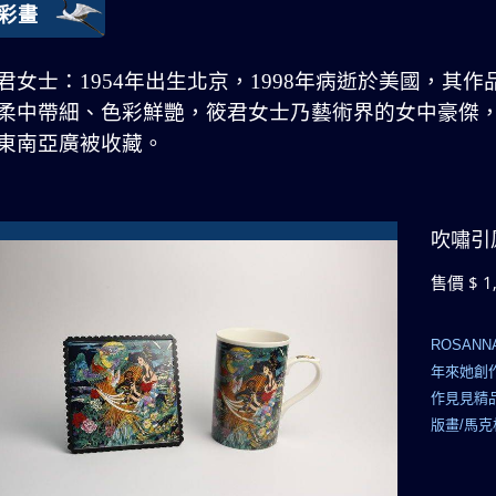
彩畫
君女士：
1954
年出生北京，
1998
年病逝於美國，其作
柔中帶細、色彩鮮艷，筱君女士乃藝術界的女中豪傑
東南亞廣被收藏。
吹嘯引
售價 $ 1
ROSAN
年來她創
作見見精
版畫/馬